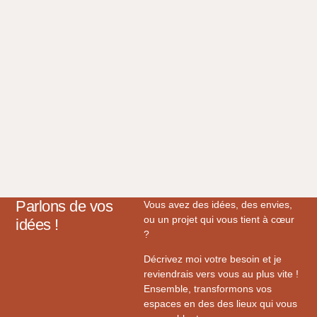
J'y ai acquis des compétences clés et affiné
ma créativité grâce au dessin, à la maquette
et à la modélisation informatique, posant ainsi
les bases pour donner vie à mes idées.
Parlons de vos
Vous avez des idées, des envies,
ou un projet qui vous tient à cœur
idées !
?
Décrivez moi votre besoin et je
reviendrais vers vous au plus vite !
Ensemble, transformons vos
espaces en des des lieux qui vous