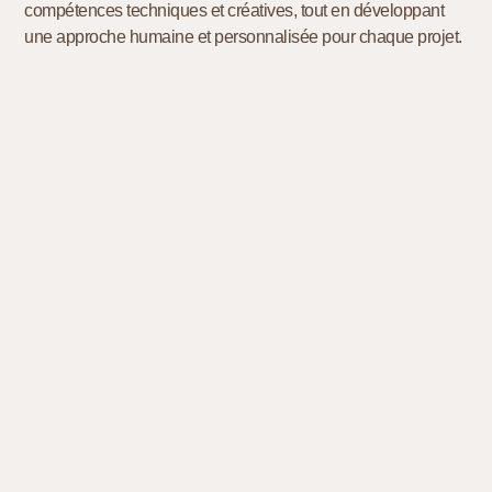
compétences techniques et créatives, tout en développant
une approche humaine et personnalisée pour chaque projet.
2019 à 2022
ETUDIANTE
FORMATION MJM GRAPHIC
A
DESIGN
Mon parcours a commencé à l'école MJM
d
Graphic Design de Rennes, une formation
professionnelle de trois ans encadrée par des
intervenants du secteur.